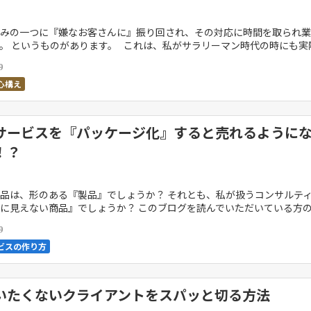
みの一つに『嫌なお客さんに』振り回され、その対応に時間を取られ業
。 というものがあります。 これは、私がサラリーマン時代の時にも実
もあり、ほとんどの業種で『嫌なお客 […]
9
心構え
サービスを『パッケージ化』すると売れるように
！？
品は、形のある『製品』でしょうか？ それとも、私が扱うコンサルテ
に見えない商品』でしょうか？ このブログを読んでいただいている方
、 『目に見えない商品』を扱っているのではない […]
9
ビスの作り方
いたくないクライアントをスパッと切る方法