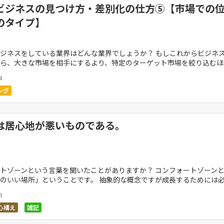
ビジネスの見つけ方・差別化の仕方⑤【市場での
のタイプ】
ジネスをしている業界はどんな業界でしょうか？ もしこれからビジネ
ら、大きな市場を相手にするより、特定のターゲット市場を絞り込むほ
です。 どの業界にもその市場での自 […]
4
ング
は居心地が悪いものである。
トゾーンという言葉を聞いたことがありますか？ コンフォートゾーン
のいい場所」ということです。 抽象的な概念ですが成長するためには
に考えてみましょう。 成長すると […]
3
心構え
雑記