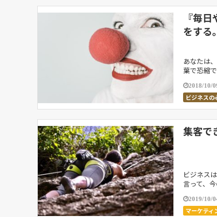
『毎日
をする
あなたは、
葉で恐縮で
変われば人
2018/10/0
ビジネスの
集客で
ビジネスは
言って、今
と、どうし
2019/10/0
マーケティ