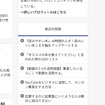
営者の方向けにブログでコンテンツを発信
している。
→詳しいプロフィールはこちら
今回の
受け売
最近の投稿
『読みやすい本』は時間のムダ！読みに
くい本こそが脳をアップデートする
方
「オススメの本を教えてください」と言
われた時の10のリスト
【動画の3つの活用場面】集客したいな
たの周
らここで動画を活用せよ。
な人が自
YouTubeをビジネスに活用して、ガンガ
ン集客をする方法
起業するのに起業塾にいくような人は絶
対に成功できない
を知