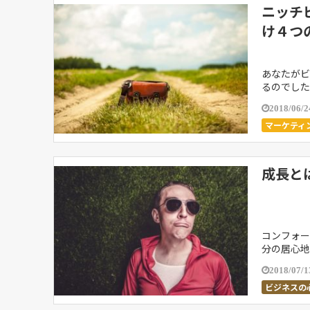
ニッチ
け４つ
あなたがビ
るのでした
功しやすい
2018/06/2
マーケティ
成長と
コンフォー
分の居心地
ので、一緒
2018/07/1
ビジネスの