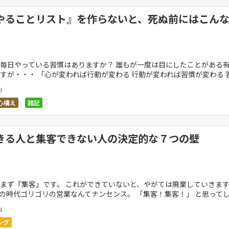
やることリスト』を作らないと、死ぬ前にはこん
。
毎日やっている習慣はありますか？ 誰もが一度は目にしたことがある
すが・・・ 「心が変われば行動が変わる 行動が変われば習慣が変わる 
格が変わる 人格が変われば運命が変わる」 と […]
9
心構え
雑記
きる人と集客できない人の決定的な７つの壁
まず『集客』です。 これができていないと、やがては廃業していきます
の時代ゴリゴリの営業なんてナンセンス。 「集客！集客！」 と思って
ても売り込みになってしまい結果的に売れなくな […]
4
ング