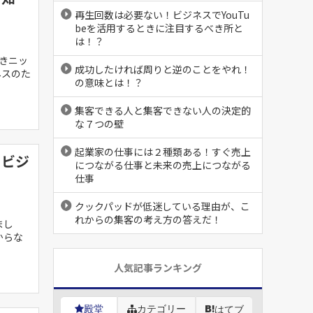
再生回数は必要ない！ビジネスでYouTu
beを活用するときに注目するべき所と
は！？
きニッ
成功したければ周りと逆のことをやれ！
ネスのた
の意味とは！？
集客できる人と集客できない人の決定的
な７つの壁
起業家の仕事には２種類ある！すぐ売上
とビジ
につながる仕事と未来の売上につながる
仕事
クックパッドが低迷している理由が、こ
れからの集客の考え方の答えだ！
まし
からな
人気記事ランキング
殿堂
カテゴリー
はてブ