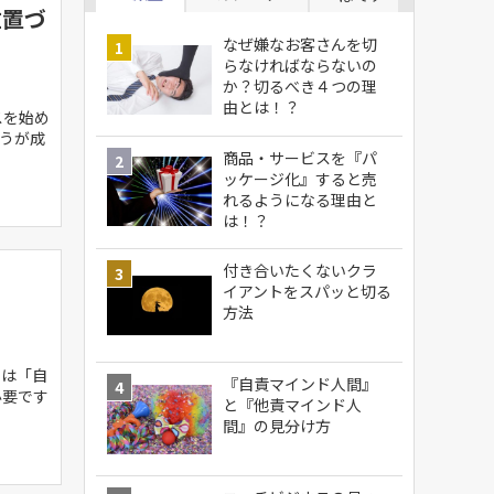
位置づ
なぜ嫌なお客さんを切
らなければならないの
か？切るべき４つの理
由とは！？
スを始め
うが成
商品・サービスを『パ
ッケージ化』すると売
れるようになる理由と
は！？
付き合いたくないクラ
イアントをスパッと切る
方法
とは「自
『自責マインド人間』
必要です
と『他責マインド人
間』の見分け方