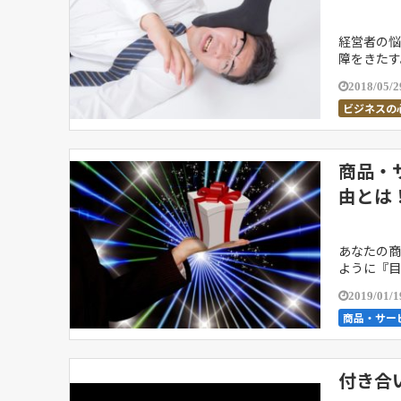
経営者の悩
障をきたす
験したこと
2018/05/2
ビジネスの
商品・
由とは
あなたの商
ように『目
どは後者の
2019/01/1
商品・サー
付き合