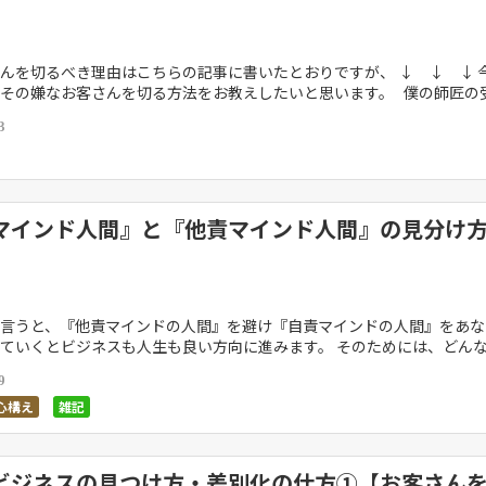
んを切るべき理由はこちらの記事に書いたとおりですが、 ↓ ↓ ↓ 
その嫌なお客さんを切る方法をお教えしたいと思います。 僕の師匠の
すが、お客さんを切る方法はこれが一 […]
3
マインド人間』と『他責マインド人間』の見分け
言うと、『他責マインドの人間』を避け『自責マインドの人間』をあな
ていくとビジネスも人生も良い方向に進みます。 そのためには、どん
なのか他責マインドなのか？ ということを知らなけ […]
9
心構え
雑記
ビジネスの見つけ方・差別化の仕方①【お客さん