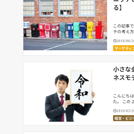
る】
この記事で
チの考え方
めのニッチ
2018/06/2
マーケティ
小さな
ネスモ
こんにちは
た。 この
いので具体
2019/05/2
経営・ビジ