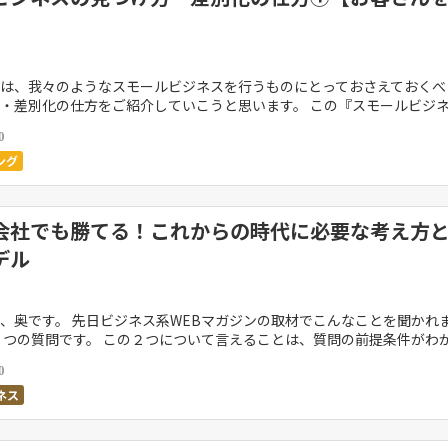
は、我々のようなスモールビジネスを行うものにとっておさえておくべ
・差別化の仕方をご紹介していこうと思います。 この『スモールビジ
ビジネスの見つけ方』の記事は①から⑤まであります […]
0
ング
会社でも勝てる！これからの時代に必要な考え方
デル
、奥です。 先日ビジネス系WEBマガジンの取材でこんなことを聞かれ
２つの質問です。 この２つについて言えることは、質問の前提条件がわ
的なことは言えませんが、 みなさんが興味のあるよ […]
0
ネス