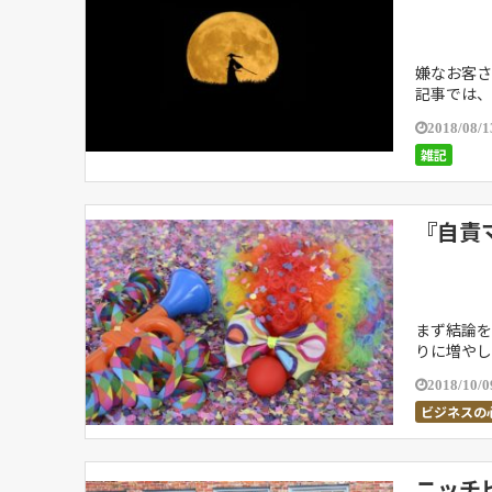
嫌なお客さ
記事では、
りの方法で
2018/08/1
雑記
『自責
まず結論を
りに増やし
責マインド
2018/10/0
ビジネスの
ニッチ